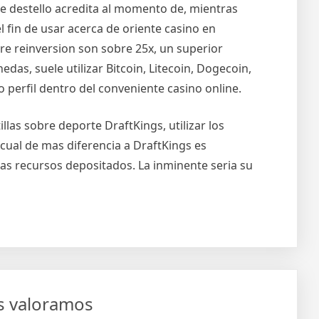
bre destello acredita al momento de, mientras
fin de usar acerca de oriente casino en
bre reinversion son sobre 25x, un superior
das, suele utilizar Bitcoin, Litecoin, Dogecoin,
 perfil dentro del conveniente casino online.
llas sobre deporte DraftKings, utilizar los
cual de mas diferencia a DraftKings es
as recursos depositados. La inminente seria su
as valoramos