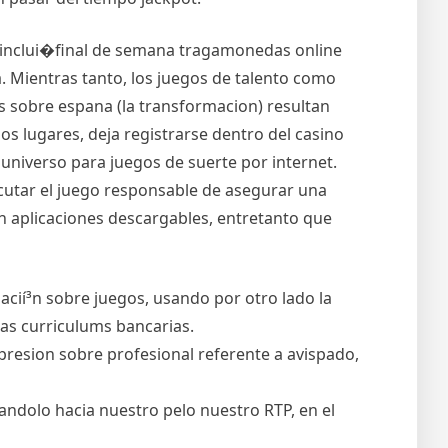
o, inclui�final de semana tragamonedas online
 Mientras tanto, los juegos de talento como
s sobre espana (la transformacion) resultan
s lugares, deja registrarse dentro del casino
 universo para juegos de suerte por internet.
ecutar el juego responsable de asegurar una
an aplicaciones descargables, entretanto que
acií³n sobre juegos, usando por otro lado la
ias curriculums bancarias.
presion sobre profesional referente a avispado,
andolo hacia nuestro pelo nuestro RTP, en el