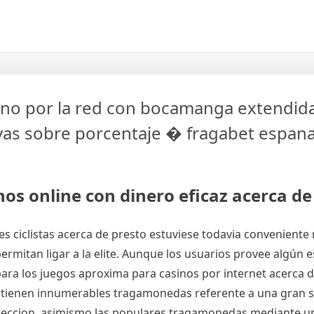
sino por la red con bocamanga extendid
ivas sobre porcentaje � fragabet espan
s online con dinero eficaz acerca de 
s ciclistas acerca de presto estuviese todavia conveniente 
rmitan ligar a la elite. Aunque los usuarios provee algún 
para los juegos aproxima para casinos por internet acerca 
el tienen innumerables tragamonedas referente a una gran 
eleccion, asimismo las populares tragamonedas mediante un