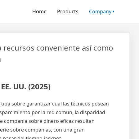
Home
Products
Company
a recursos conveniente así­ como
a
EE. UU. (2025)
ropa sobre garantizar cual las técnicos posean
esparcimiento por la red comun, la disparidad
de compania sobre dinero eficaz resultan
serie sobre companias, con una gran
 pasar del tiempo jackpot.