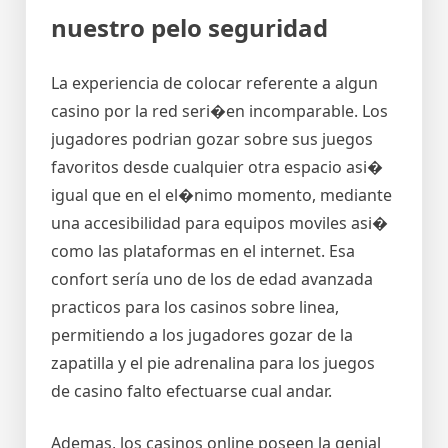
nuestro pelo seguridad
La experiencia de colocar referente a algun
casino por la red seri�en incomparable. Los
jugadores podrian gozar sobre sus juegos
favoritos desde cualquier otra espacio asi�
igual que en el el�nimo momento, mediante
una accesibilidad para equipos moviles asi�
como las plataformas en el internet. Esa
confort serí­a uno de los de edad avanzada
practicos para los casinos sobre linea,
permitiendo a los jugadores gozar de la
zapatilla y el pie adrenalina para los juegos
de casino falto efectuarse cual andar.
Ademas, los casinos online poseen la genial