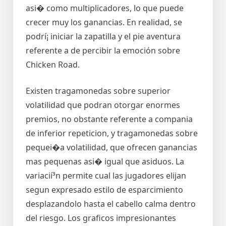
asi� como multiplicadores, lo que puede
crecer muy los ganancias. En realidad, se
podrí¡ iniciar la zapatilla y el pie aventura
referente a de percibir la emoción sobre
Chicken Road.
Existen tragamonedas sobre superior
volatilidad que podran otorgar enormes
premios, no obstante referente a compania
de inferior repeticion, y tragamonedas sobre
pequei�a volatilidad, que ofrecen ganancias
mas pequenas asi� igual que asiduos. La
variacií³n permite cual las jugadores elijan
segun expresado estilo de esparcimiento
desplazandolo hasta el cabello calma dentro
del riesgo. Los graficos impresionantes