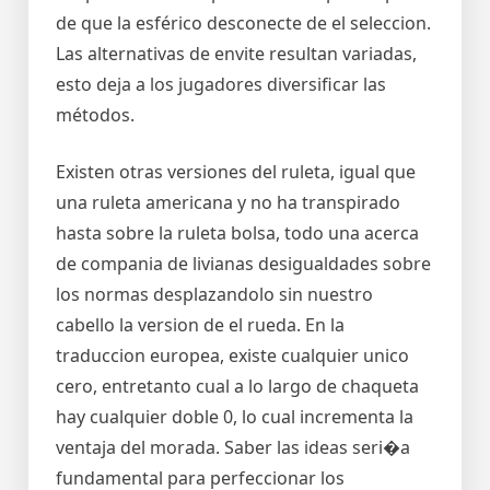
de que la esférico desconecte de el seleccion.
Las alternativas de envite resultan variadas,
esto deja a los jugadores diversificar las
métodos.
Existen otras versiones del ruleta, igual que
una ruleta americana y no ha transpirado
hasta sobre la ruleta bolsa, todo una acerca
de compania de livianas desigualdades sobre
los normas desplazandolo sin nuestro
cabello la version de el rueda. En la
traduccion europea, existe cualquier unico
cero, entretanto cual a lo largo de chaqueta
hay cualquier doble 0, lo cual incrementa la
ventaja del morada. Saber las ideas seri�a
fundamental para perfeccionar los