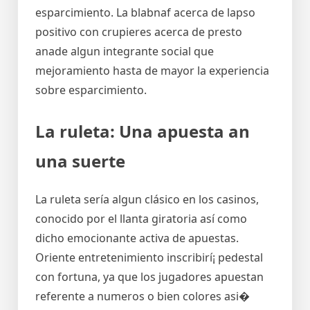
esparcimiento. La blabnaf acerca de lapso
positivo con crupieres acerca de presto
anade algun integrante social que
mejoramiento hasta de mayor la experiencia
sobre esparcimiento.
La ruleta: Una apuesta an
una suerte
La ruleta serí­a algun clásico en los casinos,
conocido por el llanta giratoria así­ como
dicho emocionante activa de apuestas.
Oriente entretenimiento inscribirí¡ pedestal
con fortuna, ya que los jugadores apuestan
referente a numeros o bien colores asi�