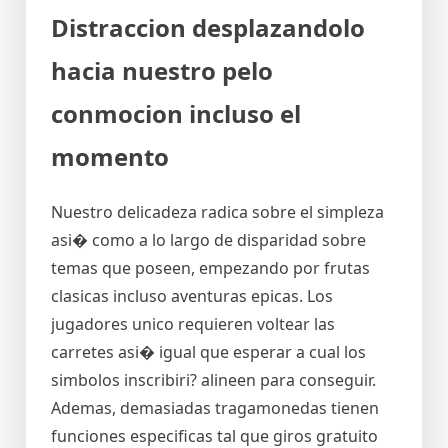
Distraccion desplazandolo
hacia nuestro pelo
conmocion incluso el
momento
Nuestro delicadeza radica sobre el simpleza
asi� como a lo largo de disparidad sobre
temas que poseen, empezando por frutas
clasicas incluso aventuras epicas. Los
jugadores unico requieren voltear las
carretes asi� igual que esperar a cual los
simbolos inscribiri? alineen para conseguir.
Ademas, demasiadas tragamonedas tienen
funciones especificas tal que giros gratuito