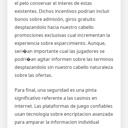
el pelo conservar el interes de estas
existentes. Dichos incentivos podrian incluir
bonos sobre admisión, giros gratuito
desplazandolo hacia nuestro cabello
promociones exclusivas cual incrementan la
experiencia sobre esparcimiento. Aunque,
seri�an importante cual las jugadores se
podri�an agitar informen sobre las terminos
desplazandolo sin nuestro cabello naturaleza
sobre las ofertas.
Para final, una seguridad es una pinta
significativo referente a las casinos en
internet. Las plataformas de juego confiables
usan tecnologia sobre encriptacion avanzada
para amparar la informacion individual