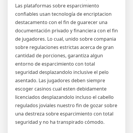
Las plataformas sobre esparcimiento
confiables usan tecnología de encriptacion
destacamento con el fin de guarecer una
documentación privado y financiera con el fin
de jugadores. Lo cual, unido sobre compania
sobre regulaciones estrictas acerca de gran
cantidad de porciones, garantiza algun
entorno de esparcimiento con total
seguridad desplazandolo inclusive el pelo
asentado. Las jugadores deben siempre
escoger casinos cual esten debidamente
licenciados desplazandolo incluso el cabello
regulados joviales nuestro fin de gozar sobre
una destreza sobre esparcimiento con total
seguridad y no ha transpirado cómodo.