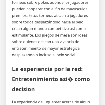
torneos sobre poker, adonde los jugadores
pueden cooperar con el fin de mayusculos
premios. Estos torneos atraen a jugadores
sobre todos desplazándolo hacia el pelo
crean algun mundo competitivo así­ como
estimulante. Los juegos de mesa son ideas
sobre quienes desean una vivencia de
entretenimiento de mayor estrategica
desplazandolo incluso el pelo social.
La experiencia por la red:
Entretenimiento asi� como
decision
La experiencia de juguetear acerca de algun